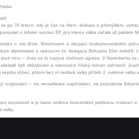
Polsku
opit
e se po 75 letech, kdy je čas na čtení, diskuse a přemýšlení, vytrác
 pomyslet o loňské rezoluci EP, pro kterou válka začala až paktem 
vensku o rok dříve, Mnichovem a okupací československého pohra
kým diplomatem a vedoucím čs. delegace Bohuslav Ečer doložili, že
em proti míru – dnes se to nazývá zločinem agrese. V Norimberku s
základě byli obžalováni a odsouzeni říšský ministr zahraničí Joac
 nepíše vůbec, přitom bez ní nedává velký příběh 2. světové války 
 její rozpoutání – na versailleské uspořádání, na prezidenta Edv
 bez souvislostí a je často vedena momentální politickou motivací 
 války.