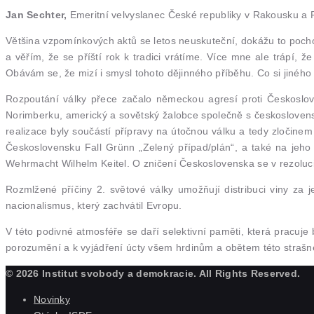
Jan Sechter,
Emeritní velvyslanec České republiky v Rakousku a 
Většina vzpomínkových aktů se letos neuskuteční, dokážu to poch
a věřím, že se příští rok k tradici vrátíme. Více mne ale trápí, ž
Obávám se, že mizí i smysl tohoto dějinného příběhu. Co si jiného
Rozpoutání války přece začalo německou agresí proti Českoslo
Norimberku, americký a sovětský žalobce společně s českoslovens
realizace byly součástí přípravy na útočnou válku a tedy zločin
Československu Fall Grünn „Zelený případ/plán“, a také na jeho 
Wehrmacht Wilhelm Keitel. O zničení Československa se v rezoluci
Rozmlžené příčiny 2. světové války umožňují distribuci viny za
nacionalismus, který zachvátil Evropu.
V této podivné atmosféře se daří selektivní paměti, která pracuje
porozumění a k vyjádření úcty všem hrdinům a obětem této strašné
© 2026 Institut svobody a demokracie. All Rights Reserved.
Novinky