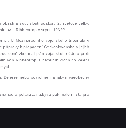
í obsah a souvislosti událostí 2. světové války.
Molotov – Ribbentrop v srpnu 1939?
ničí. U Mezinárodního vojenského tribunálu v
 přípravy k přepadení Československa a jejich
e podrobně zkoumal plán vojenského úderu proti
him von Ribbentrop a náčelník vrchního velení
smysl.
arda Beneše nebo povrchně na jakýsi všeobecný
a snahou o polarizaci. Zbývá pak málo místa pro