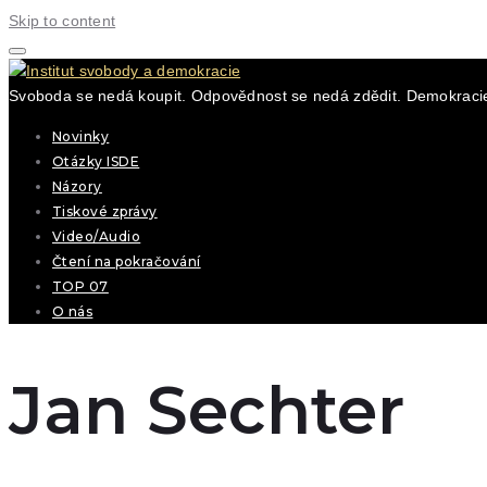
Skip to content
Svoboda se nedá koupit. Odpovědnost se nedá zdědit. Demokracie
Novinky
Otázky ISDE
Názory
Tiskové zprávy
Video/Audio
Čtení na pokračování
TOP 07
O nás
Jan Sechter