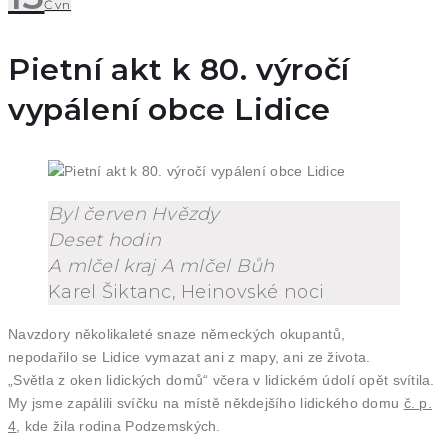
Čvn
Pietní akt k 80. výročí
vypálení obce Lidice
Byl červen Hvězdy
Deset hodin
A mlčel kraj A mlčel Bůh
Karel Šiktanc, Heinovské noci
Navzdory několikaleté snaze německých okupantů,
nepodařilo se Lidice vymazat ani z mapy, ani ze života.
„Světla z oken lidických domů“ včera v lidickém údolí opět svítila.
My jsme zapálili svíčku na místě někdejšího lidického domu
č. p.
4
, kde žila rodina Podzemských.