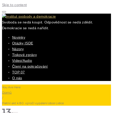
Skip to content
Svoboda se nedá koupit. Odpovědnost se nedá zdědit.
Demokracie se nedá nařídit.
Novinky
Otázky ISDE
Názory
Tiskové zprávy
Video/Audio
Čtení na pokračování
TOP 07
O nás
You Are Here:
Domů
/
Pietní akt k 80. výročí vypálení obce Lidice
13