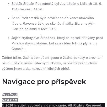
Sedlák Štěpán Podzemský byl zavražděn v Lidicích 10. 6.
1942 ve věku 41 let.
Anna Podzemská byla odvlečena do koncentračního
tábora Ravensbrück, po skončení války žila v nových
Lidicích do smrti v roce 1977.
Jejich čtyřletý syn Štěpánek, který se narodil tři týdny před
Mnichovským diktátem, byl zavražděn Němci plynem v
Chmelnu.
Žádné fráze, žádná pompézní gesta a žádné pokusy o srovnání
osudu Lidic s jinými válečnými zločiny, neobstojí před tichým
výčtem jmen a dat narození lidických obětí.
Navigace pro příspěvek
Prev Post
Next Post
© 2026 Institut svobody a demokracie. All Rights Reserved.