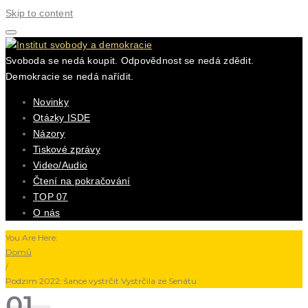
Skip to content
Svoboda se nedá koupit. Odpovědnost se nedá zdědit.
Demokracie se nedá nařídit.
Novinky
Otázky ISDE
Názory
Tiskové zprávy
Video/Audio
Čtení na pokračování
TOP 07
O nás
You Are Here:
Domů
/
Podzim 2022: šance vystrčit Vystrčila ze Senátu
01