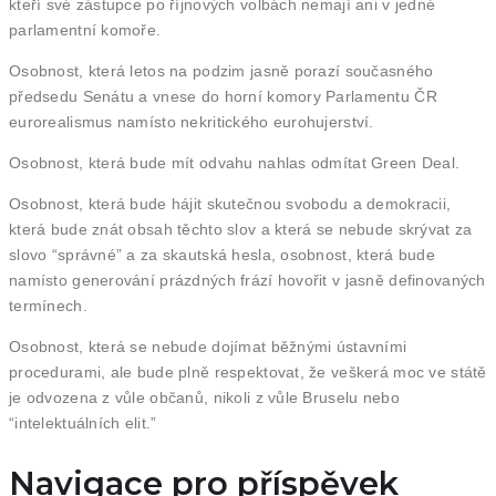
kteří své zástupce po říjnových volbách nemají ani v jedné
parlamentní komoře.
Osobnost, která letos na podzim jasně porazí současného
předsedu Senátu a vnese do horní komory Parlamentu ČR
eurorealismus namísto nekritického eurohujerství.
Osobnost, která bude mít odvahu nahlas odmítat Green Deal.
Osobnost, která bude hájit skutečnou svobodu a demokracii,
která bude znát obsah těchto slov a která se nebude skrývat za
slovo “správné” a za skautská hesla, osobnost, která bude
namísto generování prázdných frází hovořit v jasně definovaných
termínech.
Osobnost, která se nebude dojímat běžnými ústavními
procedurami, ale bude plně respektovat, že veškerá moc ve státě
je odvozena z vůle občanů, nikoli z vůle Bruselu nebo
“intelektuálních elit.”
Navigace pro příspěvek