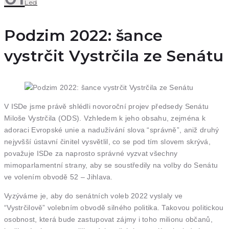
Led
Podzim 2022: šance
vystrčit Vystrčila ze Senátu
V ISDe jsme právě shlédli novoroční projev předsedy Senátu
Miloše Vystrčila (ODS). Vzhledem k jeho obsahu, zejména k
adoraci Evropské unie a nadužívání slova “správně”, aniž druhý
nejyvšší ústavní činitel vysvětlil, co se pod tím slovem skrývá,
považuje ISDe za naprosto správné vyzvat všechny
mimoparlamentní strany, aby se soustředily na volby do Senátu
ve volením obvodě 52 – Jihlava.
Vyzýváme je, aby do senátních voleb 2022 vyslaly ve
“Vystrčilově” volebním obvodě silného politika. Takovou politickou
osobnost, která bude zastupovat zájmy i toho milionu občanů,