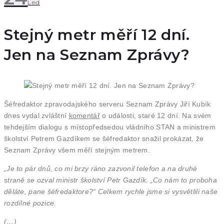
Led
Stejný metr měří 12 dní.
Jen na Seznam Zprávy?
Šéfredaktor zpravodajského serveru Seznam Zprávy Jiří Kubík
dnes vydal zvláštní
komentář
o události, staré 12 dní. Na svém
tehdejším dialogu s místopředsedou vládního STAN a ministrem
školství Petrem Gazdíkem se šéfredaktor snažil prokázat, že
Seznam Zprávy všem měří stejným metrem.
„Je to pár dnů, co mi brzy ráno zazvonil telefon a na druhé
straně se ozval ministr školství Petr Gazdík. „Co nám to proboha
děláte, pane šéfredaktore?“ Celkem rychle jsme si vysvětlili naše
rozdílné pozice.
(…)