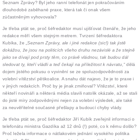
Seznam Zprávy? Byl jeho ranní telefonát jen pokračováním
dlouhodobé zaběhané praxe, která tak či onak všem
zúčastněným vyhovovala?
Je třeba ptát se, proč šéfredaktor musí ujišťovat čtenáře, že jeho
redakce měří všem stejným metrem. Tvrzení šéfredaktora
Kubíka, že „
Seznam Zprávy, ale i jiné redakce (sic!) tak jistě
dokážou, že jsou na politicích všeho druhu nezávislé a že stejně
jako se dívají pod prsty těm, co právě vládnou, tak budou dál
sledovat ty, kteří vládli a teď čekají na příležitost k návratu,“
dělá
dojem jistého pokusu o vyvinění se ze spoluzodpovědnosti za
volební vítězství pětikoalice. A snahu dát najevo, že je to praxe i
v jiných redakcích. Proč by je jinak zmiňoval? Vítězství, které
někteří novináři a některá média slavili natolik okázale, až se stali
do jisté míry zodpovědnými nejen za volební výsledek, ale také
za neuvěřitelné současné přešlapy a budoucí chyby vlády.
Je třeba ptát se, proč šéfredaktor Jiří Kubík zveřejnil informaci o
telefonátu ministra Gazdíka až 12 dnů (!) poté, co k němu došlo?
Proč ležela informace o nátlakovém jednání vysokého politika