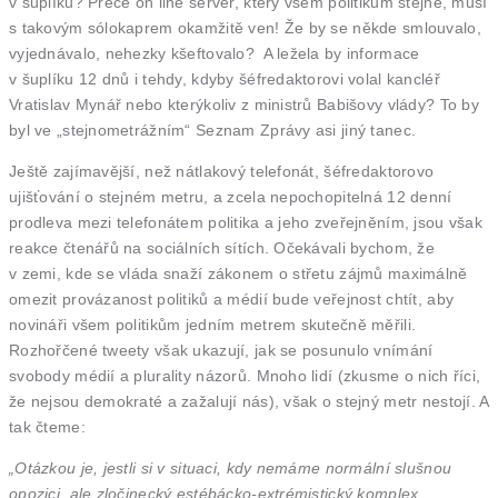
v šuplíku? Přece on line server, který všem politikům stejně, musí
s takovým sólokaprem okamžitě ven! Že by se někde smlouvalo,
vyjednávalo, nehezky kšeftovalo? A ležela by informace
v šuplíku 12 dnů i tehdy, kdyby šéfredaktorovi volal kancléř
Vratislav Mynář nebo kterýkoliv z ministrů Babišovy vlády? To by
byl ve „stejnometrážním“ Seznam Zprávy asi jiný tanec.
Ještě zajímavější, než nátlakový telefonát, šéfredaktorovo
ujišťování o stejném metru, a zcela nepochopitelná 12 denní
prodleva mezi telefonátem politika a jeho zveřejněním, jsou však
reakce čtenářů na sociálních sítích. Očekávali bychom, že
v zemi, kde se vláda snaží zákonem o střetu zájmů maximálně
omezit provázanost politiků a médií bude veřejnost chtít, aby
novináři všem politikům jedním metrem skutečně měřili.
Rozhořčené tweety však ukazují, jak se posunulo vnímání
svobody médií a plurality názorů. Mnoho lidí (zkusme o nich říci,
že nejsou demokraté a zažalují nás), však o stejný metr nestojí. A
tak čteme:
„Otázkou je, jestli si v situaci, kdy nemáme normální slušnou
opozici, ale zločinecký estébácko-extrémistický komplex,