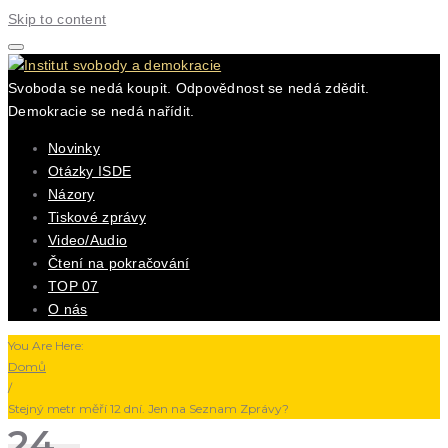
Skip to content
Svoboda se nedá koupit. Odpovědnost se nedá zdědit.
Demokracie se nedá nařídit.
Novinky
Otázky ISDE
Názory
Tiskové zprávy
Video/Audio
Čtení na pokračování
TOP 07
O nás
You Are Here:
Domů
/
Stejný metr měří 12 dní. Jen na Seznam Zprávy?
24