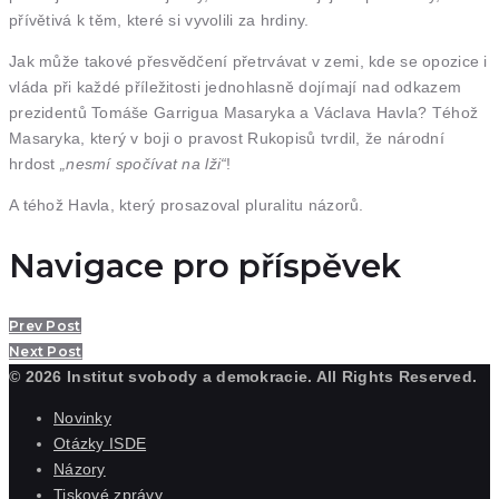
přívětivá k těm, které si vyvolili za hrdiny.
Jak může takové přesvědčení přetrvávat v zemi, kde se opozice i
vláda při každé příležitosti jednohlasně dojímají nad odkazem
prezidentů Tomáše Garrigua Masaryka a Václava Havla? Téhož
Masaryka, který v boji o pravost Rukopisů tvrdil, že národní
hrdost
„nesmí spočívat na lži“
!
A téhož Havla, který prosazoval pluralitu názorů.
Navigace pro příspěvek
Prev Post
Next Post
© 2026 Institut svobody a demokracie. All Rights Reserved.
Novinky
Otázky ISDE
Názory
Tiskové zprávy