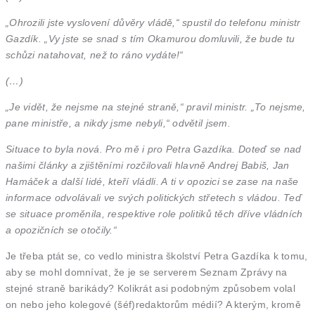
„Ohrozili jste vyslovení důvěry vládě,“ spustil do telefonu ministr
Gazdík. „Vy jste se snad s tím Okamurou domluvili, že bude tu
schůzi natahovat, než to ráno vydáte!“
(…)
„Je vidět, že nejsme na stejné straně,“ pravil ministr. „To nejsme,
pane ministře, a nikdy jsme nebyli,“ odvětil jsem.
Situace to byla nová. Pro mě i pro Petra Gazdíka. Doteď se nad
našimi články a zjištěními rozčilovali hlavně Andrej Babiš, Jan
Hamáček a další lidé, kteří vládli. A ti v opozici se zase na naše
informace odvolávali ve svých politických střetech s vládou. Teď
se situace proměnila, respektive role politiků těch dříve vládních
a opozičních se otočily.“
Je třeba ptát se, co vedlo ministra školství Petra Gazdíka k tomu,
aby se mohl domnívat, že je se serverem Seznam Zprávy na
stejné straně barikády? Kolikrát asi podobným způsobem volal
on nebo jeho kolegové (šéf)redaktorům médií? A kterým, kromě