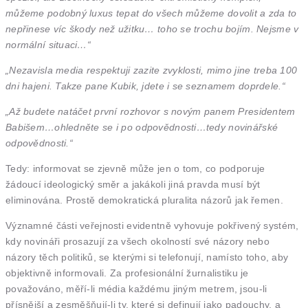
můžeme podobný luxus tepat do všech můžeme dovolit a zda to
nepřinese víc škody než užitku… toho se trochu bojím. Nejsme v
normální situaci…“
„Nezavisla media respektuji zazite zvyklosti, mimo jine treba 100
dni hajeni. Takze pane Kubik, jdete i se seznamem doprdele.“
„Až budete natáčet první rozhovor s novým panem Presidentem
Babišem…ohledněte se i po odpovědnosti…tedy novinářské
odpovědnosti.“
Tedy: informovat se zjevně může jen o tom, co podporuje
žádoucí ideologický směr a jakákoli jiná pravda musí být
eliminována. Prostě demokratická pluralita názorů jak řemen.
Významné části veřejnosti evidentně vyhovuje pokřivený systém,
kdy novináři prosazují za všech okolností své názory nebo
názory těch politiků, se kterými si telefonují, namísto toho, aby
objektivně informovali. Za profesionální žurnalistiku je
považováno, měří-li média každému jiným metrem, jsou-li
přísnější a zesměšňují-li ty, které si definují jako padouchy, a