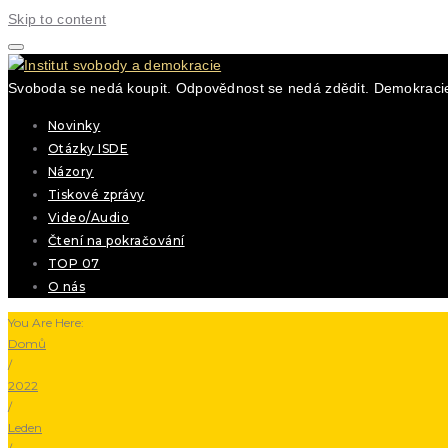
Skip to content
Svoboda se nedá koupit. Odpovědnost se nedá zdědit. Demokracie
Novinky
Otázky ISDE
Názory
Tiskové zprávy
Video/Audio
Čtení na pokračování
TOP 07
O nás
You Are Here:
Domů
/
2022
/
Leden