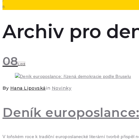
/
8
Archiv pro den:
08
Led
By
Hana Lipovská
in
Novinky
Deník europoslance:
V loňském roce k tradiční europoslanecké literární tvorbě přispěl