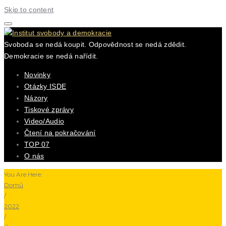
Skip to content
Svoboda se nedá koupit. Odpovědnost se nedá zdědit.
Demokracie se nedá nařídit.
Novinky
Otázky ISDE
Názory
Tiskové zprávy
Video/Audio
Čtení na pokračování
TOP 07
O nás
You Are Here:
Domů
/
2022
/