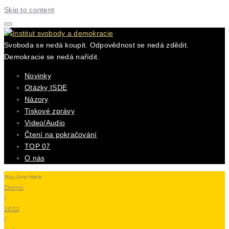
Skip to content
Svoboda se nedá koupit. Odpovědnost se nedá zdědit.
Demokracie se nedá nařídit.
Novinky
Otázky ISDE
Názory
Tiskové zprávy
Video/Audio
Čtení na pokračování
TOP 07
O nás
You Are Here:
Domů
/
2022
/