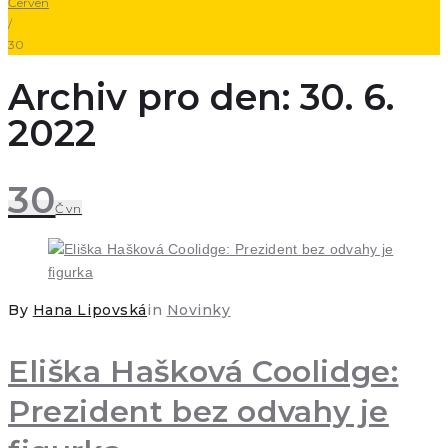
Červen
/
30
Archiv pro den: 30. 6.
2022
30
Čvn
By
Hana Lipovská
in
Novinky
Eliška Hašková Coolidge:
Prezident bez odvahy je