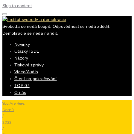
Skip to content
Svoboda se nedá koupit. Odpovědnost se nedá zdědit.
Demokracie se nedá nařídit.
Novinky
Otázky ISDE
Názory
Tiskové zprávy
Video/Audio
Čtení na pokračování
TOP 07
O nás
You Are Here:
Domů
/
2022
/