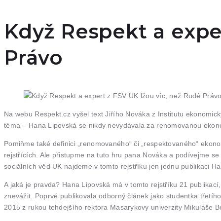
Když Respekt a expe
Právo
Na webu Respekt.cz vyšel text Jiřího Nováka z Institutu ekonomick
téma – Hana Lipovská se nikdy nevydávala za renomovanou ekono
Pomiňme také definici „renomovaného“ či „respektovaného“ ekono
rejstřících. Ale přistupme na tuto hru pana Nováka a podívejme se 
sociálních věd UK najdeme v tomto rejstříku jen jednu publikaci H
A jaká je pravda? Hana Lipovská má v tomto rejstříku 21 publika
znevážit. Poprvé publikovala odborný článek jako studentka třetího
2015 z rukou tehdejšího rektora Masarykovy univerzity Mikuláše B