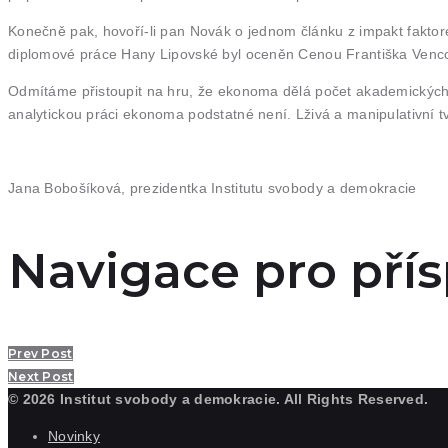
Konečně pak, hovoří-li pan Novák o jednom článku z impakt fakto
diplomové práce Hany Lipovské byl oceněn Cenou Františka Venc
Odmítáme přistoupit na hru, že ekonoma dělá počet akademických pu
analytickou práci ekonoma podstatné není. Lživá a manipulativn
Jana Bobošíková, prezidentka Institutu svobody a demokracie
Navigace pro pří
Prev Post
Next Post
© 2026 Institut svobody a demokracie. All Rights Reserved.
Novinky