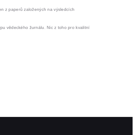
den z paperů založených na výsledcích
pu vědeckého žurnálu. Nic z toho pro kvalitní