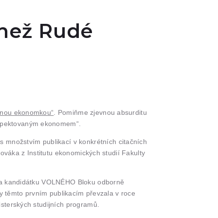
 než Rudé
anou ekonomkou“
. Pomiňme zjevnou absurditu
respektovaným ekonomem“.
množstvím publikací v konkrétních citačních
ováka z Institutu ekonomických studií Fakulty
ČT a kandidátku VOLNÉHO Bloku odborně
ky těmto prvním publikacím převzala v roce
isterských studijních programů.