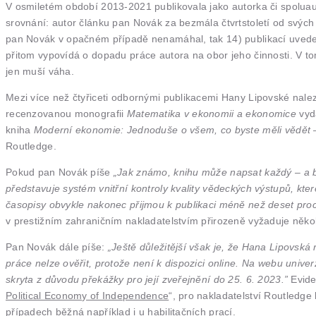
V osmiletém období 2013-2021 publikovala jako autorka či spoluaut
srovnání: autor článku pan Novák za bezmála čtvrtstoletí od svých
pan Novák v opačném případě nenamáhal, tak 14) publikací uvede
přitom vypovídá o dopadu práce autora na obor jeho činnosti. V tomt
jen muší váha.
Mezi více než čtyřiceti odbornými publikacemi Hany Lipovské nalez
recenzovanou monografii
Matematika v ekonomii a ekonomice
vyda
kniha
Moderní ekonomie: Jednoduše o všem, co byste měli vědět
–
Routledge.
Pokud pan Novák píše
„Jak známo, knihu může napsat každý – a bez
představuje systém vnitřní kontroly kvality vědeckých výstupů, kter
časopisy obvykle nakonec přijmou k publikaci méně než deset proc
v prestižním zahraničním nakladatelstvím přirozeně vyžaduje něko
Pan Novák dále píše:
„Ještě důležitější však je, že Hana Lipovsk
práce nelze ověřit, protože není k dispozici online. Na webu univ
skryta z důvodu překážky pro její zveřejnění do 25. 6. 2023.”
Evide
Political Economy of Independence
“, pro nakladatelství Routledge 
případech běžná například i u habilitačních prací.