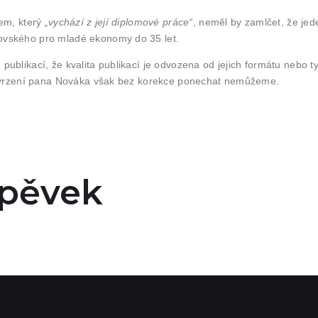
rem, který
„vychází z její diplomové práce“
, neměl by zamlčet, že je
ovského pro mladé ekonomy do 35 let.
blikací, že kvalita publikací je odvozena od jejich formátu nebo ty
í tvrzení pana Nováka však bez korekce ponechat nemůžeme.
spěvek