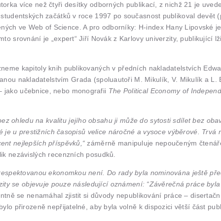
orka více než čtyři desítky odborných publikací, z nichž 21 je uvede
 studentských začátků v roce 1997 po současnost publikoval devět (p
ných ve Web of Science. A pro odborníky: H-index Hany Lipovské je
o srovnání je „expert“ Jiří Novák z Karlovy univerzity, publikující 
neme kapitoly knih publikovaných v předních nakladatelstvích Edwar
nou nakladatelstvím Grada (spoluautoři M. Mikulík, V. Mikulík a L. 
 jako učebnice, nebo monografii
The Political Economy of Indepen
 ohledu na kvalitu jejího obsahu ji může do sytosti sdílet bez obav
é je u prestižních časopisů velice náročné a vysoce výběrové. Trvá ně
ent nejlepších příspěvků,“
záměrně manipuluje nepoučeným čtenáře
lik nezávislých recenzních posudků.
á respektovanou ekonomkou není. Do rady byla nominována ještě před
erzity se objevuje pouze následující oznámení: “Závěrečná práce byl
ntně se nenamáhal zjistit si důvody nepublikování práce – disertační
bylo přirozeně nepřijatelné, aby byla volně k dispozici větší část p