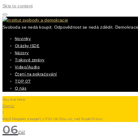
Skip to content
Svoboda se nedá koupit. Odpovědnost se nedá zdědit. Demokracie
Novinky
Otázky ISDE
Názory
Tiskové zprávy
Video/Audio
Čtení na pokračování
TOP 07
O nás
You Are Here:
Domů
/
Když Respekt a expert z FSV UK lžou víc, než Rudé Právo
06
Zář