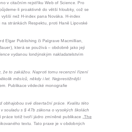
no v citačním rejstříku Web of Science. Pro
ůjdeme-li proaktivně do větší hloubky, což se
 vyšší než H-index pana Nováka. H-index
lži na stránkách Respektu, proti Haně Lipovské
d Elgar Publishing či Palgrave Macmillian,
Bauer), která se používá – obdobně jako její
dence
vydanou londýnským nakladatelstvím
, že to zakážou. Naproti tomu recenzní řízení
kolik měsíců, někdy i let. Nejprestižnější
m. Publikace vědecké monografie
 obhajobou své disertační práce. Kvalitu této
a v souladu s § 47b zákona o vysokých školách
 práce totiž tvoří jádro zmíněné publikace „
The
ublikovaného textu. Tato praxe je v obdobných