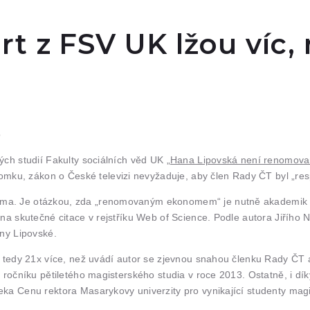
rt z FSV UK lžou víc,
ých studií Fakulty sociálních věd UK
„Hana Lipovská není renomov
mku, zákon o České televizi nevyžaduje, aby člen Rady ČT byl „
ma. Je otázkou, zda „renomovaným ekonomem“ je nutně akademik s 
na skutečné citace v rejstříku Web of Science. Podle autora Jiřího N
any Lipovské.
cí, tedy 21x více, než uvádí autor se zjevnou snahou členku Rady 
 ročníku pětiletého magisterského studia v roce 2013. Ostatně, i dí
eka Cenu rektora Masarykovy univerzity pro vynikající studenty mag