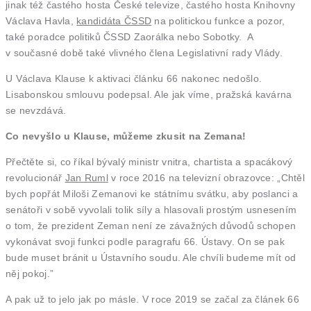
jinak též častého hosta České televize, častého hosta Knihovny
Václava Havla,
kandidáta ČSSD
na politickou funkce a pozor,
také poradce politiků ČSSD Zaorálka nebo Sobotky. A
v současné době také vlivného člena Legislativní rady Vlády.
U Václava Klause k aktivaci článku 66 nakonec nedošlo.
Lisabonskou smlouvu podepsal. Ale jak víme, pražská kavárna
se nevzdává.
Co nevyšlo u Klause, můžeme zkusit na Zemana!
Přečtěte si, co říkal bývalý ministr vnitra, chartista a spacákový
revolucionář
Jan Ruml
v roce 2016 na televizní obrazovce: „Chtěl
bych popřát Miloši Zemanovi ke státnímu svátku, aby poslanci a
senátoři v sobě vyvolali tolik síly a hlasovali prostým usnesením
o tom, že prezident Zeman není ze závažných důvodů schopen
vykonávat svoji funkci podle paragrafu 66. Ústavy. On se pak
bude muset bránit u Ústavního soudu. Ale chvíli budeme mít od
něj pokoj.”
A pak už to jelo jak po másle. V roce 2019 se začal za článek 66