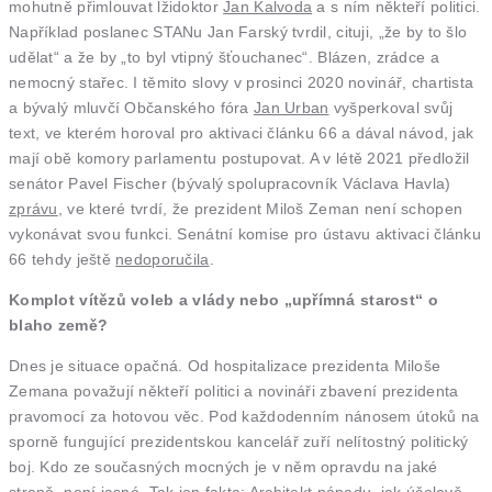
mohutně přimlouvat lžidoktor
Jan Kalvoda
a s ním někteří politici.
Například poslanec STANu Jan Farský tvrdil, cituji, „že by to šlo
udělat“ a že by „to byl vtipný šťouchanec“. Blázen, zrádce a
nemocný stařec. I těmito slovy v prosinci 2020 novinář, chartista
a bývalý mluvčí Občanského fóra
Jan Urban
vyšperkoval svůj
text, ve kterém horoval pro aktivaci článku 66 a dával návod, jak
mají obě komory parlamentu postupovat. A v létě 2021 předložil
senátor Pavel Fischer (bývalý spolupracovník Václava Havla)
zprávu
, ve které tvrdí, že prezident Miloš Zeman není schopen
vykonávat svou funkci. Senátní komise pro ústavu aktivaci článku
66 tehdy ještě
nedoporučila
.
Komplot vítězů voleb a vlády nebo „upřímná starost“ o
blaho země?
Dnes je situace opačná. Od hospitalizace prezidenta Miloše
Zemana považují někteří politici a novináři zbavení prezidenta
pravomocí za hotovou věc. Pod každodenním nánosem útoků na
sporně fungující prezidentskou kancelář zuří nelítostný politický
boj. Kdo ze současných mocných je v něm opravdu na jaké