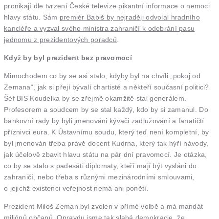
pronikají dle tvrzení České televize pikantní informace o nemoci
hlavy státu. Sám
premiér Babiš by nejraději odvolal hradního
kancléře a vyzval svého ministra zahraničí k odebrání pasu
jednomu z prezidentových poradců
.
Když by byl prezident bez pravomocí
Mimochodem co by se asi stalo, kdyby byl na chvíli „pokoj od
Zemana“, jak si přejí bývalí chartisté a někteří současní politici?
Šéf BIS Koudelka by se zřejmě okamžitě stal generálem.
Profesorem a soudcem by se stal každý, kdo by si zamanul. Do
bankovní rady by byli jmenováni kývači zadlužování a fanatičtí
příznivci eura. K Ústavnímu soudu, který teď není kompletní, by
byl jmenován třeba právě docent Kudrna, který tak hýří návody,
jak účelově zbavit hlavu státu na pár dní pravomocí. Je otázka,
co by se stalo s padesáti diplomaty, kteří mají být vysláni do
zahraničí, nebo třeba s různými mezinárodními smlouvami,
o jejichž existenci veřejnost nemá ani ponětí.
Prezident Miloš Zeman byl zvolen v přímé volbě a má mandát
miliónů občanů. Opravdu jsme tak slabá demokracie, že