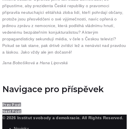
připustíme, aby prezidenta České republiky o pravomoci
připravila neutuchající elitářská zloba lidí, kteří pohrdají občany,
protože jsou přesvědčeni o své výjimečnosti, navíc opřená o
jedinou zprávu z nemocnice, která podléhá vládnímu hnutí,
vedenému bezpáteřním konjukturalistou? A kterým
propagandisticky sekundují média, v čele s Českou televizí?
Pokud se tak stane, pak drtivě zvítězí lež a nenávist nad pravdou
a láskou. Jako vždy ale jen dočasně!
Jana Bobošíková a Hana Lipovská
Navigace pro příspěvek
Prev Post
Next Post
© 2026 Institut svobody a demokracie. All Rights Reserved.
Novinky