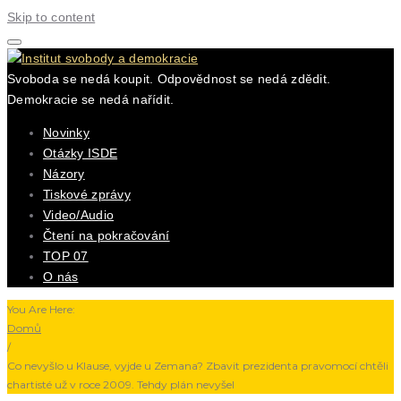
Skip to content
Svoboda se nedá koupit. Odpovědnost se nedá zdědit.
Demokracie se nedá nařídit.
Novinky
Otázky ISDE
Názory
Tiskové zprávy
Video/Audio
Čtení na pokračování
TOP 07
O nás
You Are Here:
Domů
/
Co nevyšlo u Klause, vyjde u Zemana? Zbavit prezidenta pravomocí chtěli
chartisté už v roce 2009. Tehdy plán nevyšel