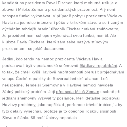
kandidát na prezidenta Pavel Fischer, který mohutně usiluje o
zbavení Miloše Zemana prezidentských pravomocí. Prý není
schopen funkci vykonávat. V případě pobytu prezidenta Václava
Havla na jednotce intenzivní péče v kritickém stavu a se řízeným
dýcháním tehdejší hradní úředník Fischer nutkání zmiňovat to,
že prezident není schopen vykonávat svou funkci, neměl. Ale
k úloze Pavla Fischera, který sám sebe nazývá stínovým
prezidentem, se ještě dostaneme.
Jediní, kdo tehdy na nemoc prezidenta Václava Havla
poukazoval, byli v poslanecké sněmovně
Sládkovi republikáni
. A
to tak, že chtěli kvůli Havlově nepřítomnosti přerušit projednávání
vstupu České republiky do Severoatlantické aliance. Leč
neúspěšně. Tehdejší Sněmovna v Havlově nemoci neviděla
žádný politický problém. Její
předseda Miloš Zeman
osobně při
jednání sněmovny vyzýval ty poslance, kteří detailně popisovali
Havlovy problémy, jako například „perforace trávící trubice,“ aby
tyto detaily vynechali, protože je to obecnou lidskou slušností.
Slova o článku 66 naší Ústavy nepadala.