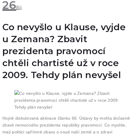
26
Říj
Co nevyšlo u Klause, vyjde
u Zemana? Zbavit
prezidenta pravomocí
chtěli chartisté už v roce
2009. Tehdy plán nevyšel
Hojně diskutovaná aktivace článku 66. Ústavy by mohla dočasně
zbavit nemocného prezidenta republiky pravomocí. Co myslíte,
mají politici upřímné obavy o osud naší země a o zdraví