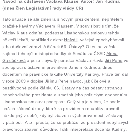
Návod na odstavení Václava Klause. Autor: Jan Kudrna
(dnes člen Legislativní rady vlády ČR)
Tato situace se ale změnila s novým prezidentem, nepřítelem
pražské kavárny Václavem Klausem. V souvislosti s tím, že
Václav Klaus odmítal podepsat Lisabonskou smlouvu tehdy
někteří lékaři, například doktor
Hnízdil
, veřejně zpochybňovali
jeho duševní zdraví. A článek 66. Ústavy? O ten se začala
zajímat tehdejší místopředsedkyně Senátu za ČSSD
Alena
Gajdůšková
a pozor: bývalý poradce Václava Havla
Jiří Pehe
ve
spolupráci s ústavním právníkem Janem Kudrnou, dnes
docentem na právnické fakultě Univerzity Karlovy. Právě ten dal
v roce 2009 v dopise Jiřímu Pehe návod, jak účelově a
bezdůvodně podle článku 66. Ústavy na čas odstavit stranou
nepohodlného prezidenta a umožnit jeho politickým oponentům
Lisabonskou smlouvu podepsat. Celý vtip je v tom, že podle
našich zákonů úkony, které za prezidenta republiky provedl
někdo jiný v době, kdy byl zbaven svých pravomocí, zůstávají
v platnosti. A to i přesto, že se prokáže, že prezident nebyl svých
pravomocí zbaven důvodně. Tolik interpretace docenta Kudrny,