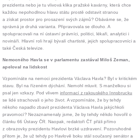
prezidenta nebo je tu vlivová klika pražské kavárny, která chce
každou nepohodlnou hlavu státu prostě odstavit stranou
a získat prostor pro prosazení svých zájmů? Obáváme se, že
správná je druhá varianta. Připravovala se dlouho. A
spolupracovali na ní ústavní právníci, politici, lékaři, analytici i
novináři. Hlavní roli hrají bývalí chartisté, jejich spolupracovníci a
také Česká televize.
Nemocného Havla se v parlamentu zastával Miloš Zeman,
apeloval na lidskost
Vzpomínáte na nemoci prezidenta Václava Havla? Byl v kritickém
stavu. Byl na řízeném dýchání. Nemohl mluvit. S manželkou si
psal jen vzkazy. Pod vlivem
informací z rakouského Innsbrucku
se lidé strachovali o jeho život. A vzpomínáte, že by tehdy
někoho napadlo zbavit prezidenta Václava Havla jakýchkoli
pravomocí? Nezaznamenaly jsme, že by tehdy někdo hovořil o
článku 66 Ústavy ČR. Naopak, redaktoři ČT přáli přímo
z obrazovky prezidentu Havlovi brzké uzdravení. Pozoruhodné
přitom je, že už tehdy po Havlově boku stál současný senátor a