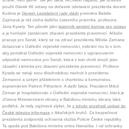
straně, není jasné. Tak jen fakta: Architekt nápadu, jak účelově
použít článek 66 ústavy na dočasné odstavení prezidenta docent
Kudrna je
členem Legislativní rady vlády
premiéra Babiše.
Zajímavá je též úloha dalšího ústavního právníka, profesora
Jana Kysely. Ten působí jako
tajemník senátní komise pro ústavu
a je horlivým zastáncem zbavení prezidenta pravomocí. Ačkoliv
pracuje pro Senát, který se na zdraví prezidenta Miloše Zemana
dotazoval v Ústřední vojenské nemocnici, nebrání mu to v tom,
aby pomáhal Ústřední vojenské nemocnici s vypracováním
odpovědi nemocnice pro Senát, která v tuto chvíli slouží jako
zásadní záminka pro zbavení prezidenta pravomocí. Profesor
Kysela se netají svou dlouhodobou nechutí k prezidentu
Zemanovi a úzkým přátelstvím s chartistou a komunistou,
expremiérem Petrem Pithartem. A další fakta: Prezident Miloš
Zeman je hospitalizován v Ústřední vojenské nemocnici, která je
zřízena Ministerstvem obrany a Babišovu ministru obrany také
podléhá. Je tedy zajímavé slyšet, že
z tohoto prostředí unikají do
České televize informace
z lékařských kruhů. Za bezpečnost
prezidenta zodpovídá ochranná služba Policie České republiky.
Ta spadá pod Babišova ministra vnitra Hamáčka. I od ochranky