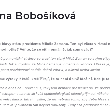
na Bobošíková
 hlavy státu prezidenta Miloše Zemana. Ten byl včera v rámci
hodnotíte? Věříte, že se cítí normálně, jak sám uvádí?
lně po mentální stránce se vrací ten starý Miloš Zeman se svými vti
losti, tak si myslím, že Miloš Zeman je v mentální kondici. Otázka j
u panu prezidentovi nadále dobré zdraví, a hlavně uzdravování.
e výroky lékařů, kteří říkají, že to není úplně ideální. Kde je t
slyšela dnes na Frekvenci 1, tak jsem hluboce přesvědčena, že prez
chopen v tuto chvíli kvůli epidemiologické situaci přijmout někoho 
od velvyslanců, tak si myslím, že nic nebrání tomu, aby třeba hlava 
vé ústavní povinnosti tím nejsou narušeny. Tedy i za předpokladu ž