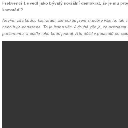
Frekvenci 1 uvedl jako bývalý sociální demokrat, že je mu p
kamarádi?
Nevím, zda budou kamarádi, ale pokud jsem si dobře všimla, tak v 
nebo byla potvrzena. To je jedna věc. A druhá věc je, že prezident
parlamentu, a podle toho bude jednat. A to dělal v podstatě po celo