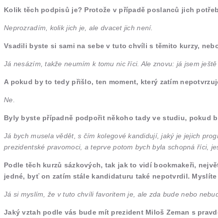
Kolik těch podpisů je? Protože v případě poslanců jich potřeb
Neprozradím, kolik jich je, ale dvacet jich není.
Vsadili byste si sami na sebe v tuto chvíli s těmito kurzy, ne
Já nesázím, takže neumím k tomu nic říci. Ale znovu: já jsem ješt
A pokud by to tedy přišlo, ten moment, který zatím nepotvrzuje
Ne.
Byly byste případně podpořit někoho tady ve studiu, pokud b
Já bych musela vědět, s čím kolegové kandidují, jaký je jejich pro
prezidentské pravomoci, a teprve potom bych byla schopná říci, jestli
Podle těch kurzů sázkových, tak jak to vidí bookmakeři, největ
jedné, byť on zatím stále kandidaturu také nepotvrdil. Myslíte
Já si myslím, že v tuto chvíli favoritem je, ale zda bude nebo neb
Jaký vztah podle vás bude mít prezident Miloš Zeman s prav