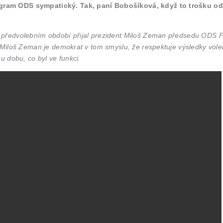
rogram ODS sympatický. Tak, paní Bobošíková, když to trošku o
předvolebním období přijal prezident Miloš Zeman předsedu ODS Fial
 Miloš Zeman je demokrat v tom smyslu, že respektuje výsledky voleb.
u dobu, co byl ve funkci.