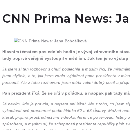
CNN Prima News: Ja
Hlavním tématem posledních hodin je vývoj zdravotního stavu
tedy poprvé veřejně vystoupil v médiích. Jak ten jeho výstup 
Já jsem si ten rozhovor s chutí poslechla a musím říci, že minimá
jsem slyšela, a to, jak jsem znala vyjádření pana prezidenta v minu
posoudit. Ale z toho rozhovoru jsem měla velmi dobrý pocit a přej
Pan prezident říká, že se cítí v pořádku, a naopak pak tady mám
Já nevím, kde je pravda, a nejsem ani lékař. Ale z toho, co jsem 
vykonávat své pravomoci podle článku 62 a 63 Ústavy. Možná není s
kterak přijímá prostřednictvím videokonference pověřovací listiny 
způsobem, a myslím si, že schopnosti prezidenta republiky plnit s