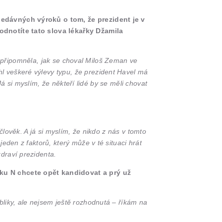
 nedávných výroků o tom, že prezident je v
hodnotíte tato slova lékařky Džamila
da připomněla, jak se choval Miloš Zeman ve
l veškeré výlevy typu, že prezident Havel má
Já si myslím, že někteří lidé by se měli chovat
člověk. A já si myslím, že nikdo z nás v tomto
eden z faktorů, který může v té situaci hrát
draví prezidenta.
íku N chcete opět kandidovat a prý už
bliky, ale nejsem ještě rozhodnutá – říkám na