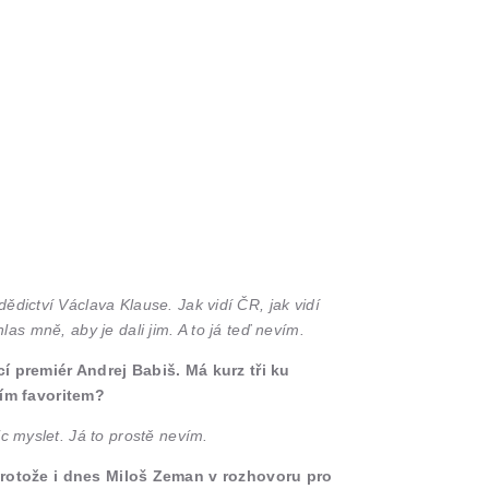
ědictví Václava Klause. Jak vidí ČR, jak vidí
hlas mně, aby je dali jim. A to já teď nevím.
í premiér Andrej Babiš. Má kurz tři ku
ším favoritem?
c myslet. Já to prostě nevím.
rotože i dnes Miloš Zeman v rozhovoru pro