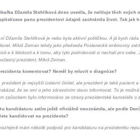
 lékařka Džamila Stehlíková dnes uvedla, že nelituje těch svých
ospitalizace panu prezidentovi údajně zachránila život. Tak jak 
 Paní Džamila Stehlíková je nebo byla aktivní političkou. A já bych rá
 Havel. Miloš Zeman tehdy jako předseda Poslanecké sněmovny zatrh
sti a k lidskosti a k tomu, aby tyto podrobnosti si nechali pro sebe. 
učasný prezident, Miloš Zeman.
 prezidenta komentovat? Neměl by mluvit o diagnóze?
ezident je nejvyšší ústavní činitel, ale prezident je také pacient a 
zakázal, že se smí o jeho zdravotním stavu informovat. To je možná j
kým způsobem bylo informováno ze strany prezidentské kanceláře o z
 tu kandidaturu zatím ještě oficiálně neoznámila, ale podle Den
dete kandidovat na prezidenta?
samozřejmě mám několik podpisů pro kandidaturu na prezidentku repu