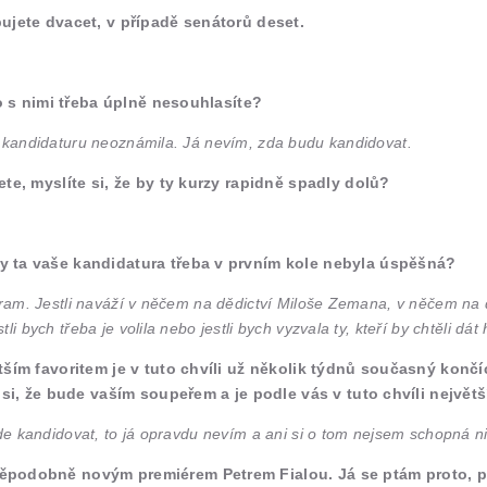
ujete dvacet, v případě senátorů deset.
bo s nimi třeba úplně nesouhlasíte?
ě kandidaturu neoznámila. Já nevím, zda budu kandidovat.
te, myslíte si, že by ty kurzy rapidně spadly dolů?
y ta vaše kandidatura třeba v prvním kole nebyla úspěšná?
gram. Jestli naváží v něčem na dědictví Miloše Zemana, v něčem na d
 bych třeba je volila nebo jestli bych vyzvala ty, kteří by chtěli dát 
ším favoritem je v tuto chvíli už několik týdnů současný končíc
 si, že bude vaším soupeřem a je podle vás v tuto chvíli největ
ude kandidovat, to já opravdu nevím a ani si o tom nejsem schopná ni
děpodobně novým premiérem Petrem Fialou. Já se ptám proto, p