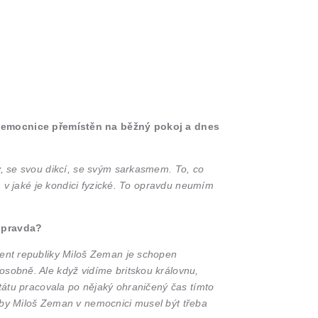
 nemocnice přemístěn na běžný pokoj a dnes
py, se svou dikcí, se svým sarkasmem. To, co
e, v jaké je kondici fyzické. To opravdu neumím
a pravda?
ident republiky Miloš Zeman je schopen
osobně. Ale když vidíme britskou královnu,
státu pracovala po nějaký ohraničený čas tímto
e by Miloš Zeman v nemocnici musel být třeba