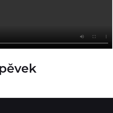
spěvek