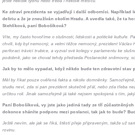
ještě několik týdnů nebo třeba i několik měsíců.
Ke zdraví prezidenta se vyjadřují i další odborníci. Například
deliriu a že je zneužíván okolím Hradu. A uvedla také, že ta h
Stehlíková, paní Bobošíková?
Víte, my často hovoříme o slušnosti, lidskosti a politické kultuře.
chvíli, kdy byl nemocný, a velmi těžce nemocný, prezident Václav
perforaci trávicí trubice, a vyzval své kolegy v parlamentu ke slušno
podobně, jako se choval tehdy předseda Poslanecké sněmovny, so
Jak by to mělo vypadat, když někdo bude ten zdravotní stav
Měl by říkat pouze ověřená fakta a nikoliv domněnky. Samozřejmě, pr
studiu neví, zda si pan prezident skutečně přál, nebo zda třeba ne
určitou roli. Jinak samozřejmě já také nejsem spokojená s tím, ja
Paní Bobošíková, vy jste jako jediná tady ze tří zúčastněných
dokonce sháníte podporu mezi poslanci, tak jak to bude? Bu
Ještě nevím, ale jak se říká, štěstí přeje připraveným, takže už 
rovinu.