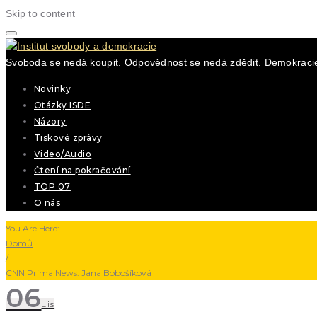
Skip to content
Svoboda se nedá koupit. Odpovědnost se nedá zdědit. Demokracie
Novinky
Otázky ISDE
Názory
Tiskové zprávy
Video/Audio
Čtení na pokračování
TOP 07
O nás
You Are Here:
Domů
/
CNN Prima News: Jana Bobošíková
06
Lis