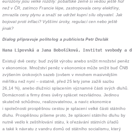
eurozóny jsou velké rozdíly: pobaltské země si vedou ještě hůř
než v ČR, zatímco Francie lépe, zastropovala ceny elektřiny,
zmrazila ceny plynu a snaží se udržet kupní sílu obyvatel. Jak
bojovat proti inflaci? Vyššími úroky, regulací cen nebo ještě
jinak?
Dialog připravuje politolog a publicista Petr Drulák
Hana Lipovská a Jana Bobošíková, Institut svobody a d
Existují dvě cesty: buď zvýšit výrobu anebo snížit množství peněz
v ekonomice. Množství peněz v ekonomice může snížit buď ČNB
zvýšením úrokových sazeb (ovšem v mnohem masivnějším
měřítku než nyní – ostatně, před 25 lety jsme zažili sazbu
26,14 %), anebo dlužníci splacením významné části svých dluhů.
Domácnosti a firmy dnes úvěry splácet nezvládnou. Jedinou
skutečně schůdnou, realizovatelnou, a navíc ekonomice
i společnosti prospěšnou cestou je splacení velké části státního
dluhu. Prospěšnou píšeme proto, že splácení státního dluhu by
nutně vedlo k zeštíhlování státu, k ořezávání státních úřadů
a také k návratu z vandru domů od státního socialismu, který