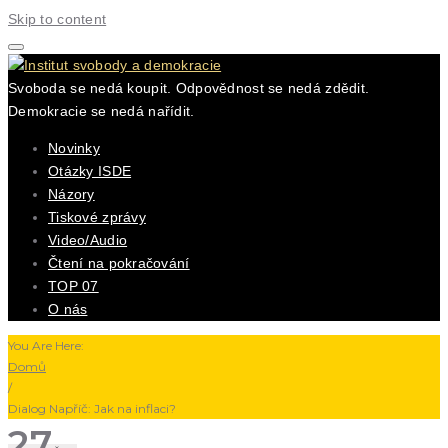
Skip to content
Svoboda se nedá koupit. Odpovědnost se nedá zdědit.
Demokracie se nedá nařídit.
Novinky
Otázky ISDE
Názory
Tiskové zprávy
Video/Audio
Čtení na pokračování
TOP 07
O nás
You Are Here:
Domů
/
Dialog Napříč: Jak na inflaci?
27