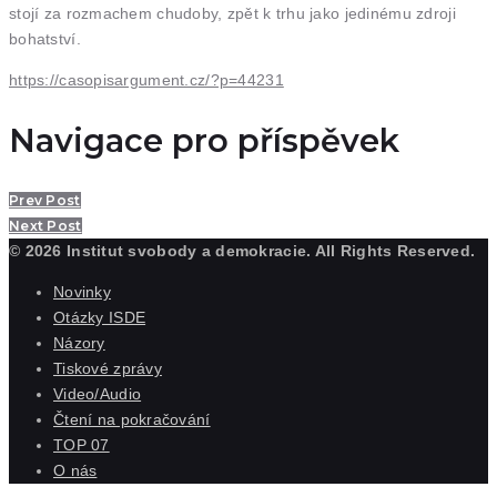
stojí za rozmachem chudoby, zpět k trhu jako jedinému zdroji
bohatství.
https://casopisargument.cz/?p=44231
Navigace pro příspěvek
Prev Post
Next Post
© 2026 Institut svobody a demokracie. All Rights Reserved.
Novinky
Otázky ISDE
Názory
Tiskové zprávy
Video/Audio
Čtení na pokračování
TOP 07
O nás