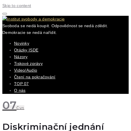
Skip to content
Svoboda se nedá koupit. Odpovědnost se nedá zdědit.
Demokracie se nedá nařídit.
Novinky
Otázky ISDE
Názory
Tiskové zprávy
Video/Audio
Čtení na pokračování
TOP 07
O nás
07
Čvn
Diskriminační jednání