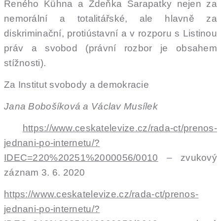
Reného Kühna a Zdeňka Šarapatky nejen za
nemorální a totalitářské, ale hlavně za
diskriminační, protiústavní a v rozporu s Listinou
práv a svobod (právní rozbor je obsahem
stížnosti).
Za Institut svobody a demokracie
Jana Bobošíková a Václav Musílek
https://www.ceskatelevize.cz/rada-ct/prenos-
jednani-po-internetu/?
IDEC=220%20251%2000056/0010
– zvukový
záznam 3. 6. 2020
https://www.ceskatelevize.cz/rada-ct/prenos-
jednani-po-internetu/?