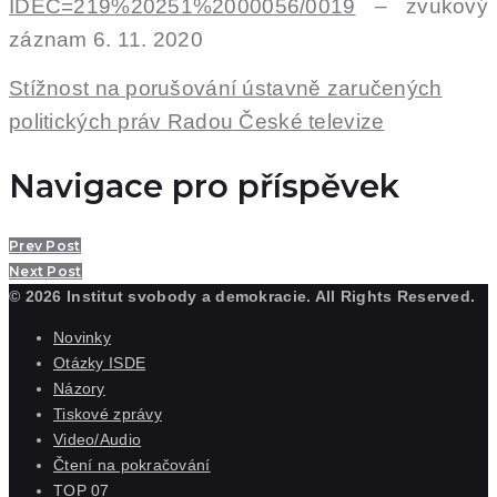
IDEC=219%20251%2000056/0019
– zvukový
záznam 6. 11. 2020
Stížnost na porušování ústavně zaručených
politických práv Radou České televize
Navigace pro příspěvek
Prev Post
Next Post
© 2026 Institut svobody a demokracie. All Rights Reserved.
Novinky
Otázky ISDE
Názory
Tiskové zprávy
Video/Audio
Čtení na pokračování
TOP 07