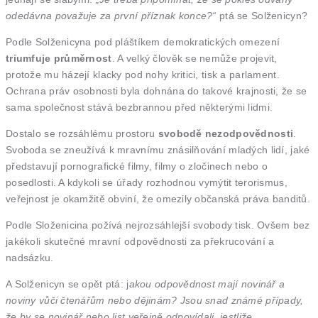
odedávna považuje za první příznak konce?“
ptá se Solženicyn?
Podle Solženicyna pod pláštíkem demokratických omezení
triumfuje průměrnost
. A velký člověk se nemůže projevit,
protože mu házejí klacky pod nohy kritici, tisk a parlament.
Ochrana práv osobnosti byla dohnána do takové krajnosti, že se
sama společnost stává bezbrannou před některými lidmi.
Dostalo se rozsáhlému prostoru
svobodě nezodpovědnosti
.
Svoboda se zneužívá k mravnímu znásilňování mladých lidí, jaké
představují pornografické filmy, filmy o zločinech nebo o
posedlosti. A kdykoli se úřady rozhodnou vymýtit terorismus,
veřejnost je okamžitě obviní, že omezily občanská práva banditů.
Podle Složenicina požívá nejrozsáhlejší svobody tisk. Ovšem bez
jakékoli skutečné mravní odpovědnosti za překrucování a
nadsázku.
A Solženicyn se opět ptá: j
akou odpovědnost mají novinář a
noviny vůči čtenářům nebo dějinám? Jsou snad známé případy,
že by se novinář nebo list veřejně odpovídali, jestliže