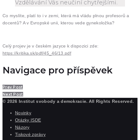
Vzdělávání Vás neučiní chytřejšími.
Co myslíte, platí to i v zemi, která má vládu plnou profesorů a
docentů? A v Evropské unii, kterou vede gynekoložka?
Celý projev je v českém jazyce k dispozici zde:
https://kritika.sk/pdf/45_46/13.pdf
Navigace pro příspěvek
Prev Post
Next Post
© 2026 Institut svobody a demokracie. All Rights Reserved.
Novinky
Otázky ISDE
Názory
Tiskové zprávy