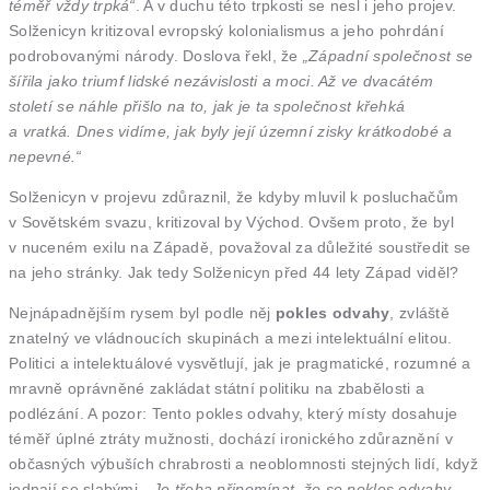
téměř vždy trpká“
. A v duchu této trpkosti se nesl i jeho projev.
Solženicyn kritizoval evropský kolonialismus a jeho pohrdání
podrobovanými národy. Doslova řekl, že
„Západní společnost se
šířila jako triumf lidské nezávislosti a moci. Až ve dvacátém
století se náhle přišlo na to, jak je ta společnost křehká
a vratká. Dnes vidíme, jak byly její územní zisky krátkodobé a
nepevné.“
Solženicyn v projevu zdůraznil, že kdyby mluvil k posluchačům
v Sovětském svazu, kritizoval by Východ. Ovšem proto, že byl
v nuceném exilu na Západě, považoval za důležité soustředit se
na jeho stránky. Jak tedy Solženicyn před 44 lety Západ viděl?
Nejnápadnějším rysem byl podle něj
pokles odvahy
, zvláště
znatelný ve vládnoucích skupinách a mezi intelektuální elitou.
Politici a intelektuálové vysvětlují, jak je pragmatické, rozumné a
mravně oprávněné zakládat státní politiku na zbabělosti a
podlézání. A pozor: Tento pokles odvahy, který místy dosahuje
téměř úplné ztráty mužnosti, dochází ironického zdůraznění v
občasných výbuších chrabrosti a neoblomnosti stejných lidí, když
jednají se slabými.
„Je třeba připomínat, že se pokles odvahy