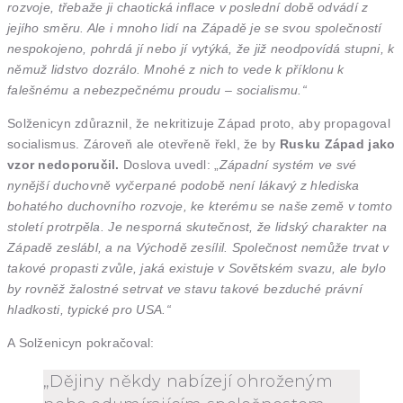
rozvoje, třebaže ji chaotická inflace v poslední době odvádí z
jejího směru. Ale i mnoho lidí na Západě je se svou společností
nespokojeno, pohrdá jí nebo jí vytýká, že již neodpovídá stupni, k
němuž lidstvo dozrálo. Mnohé z nich
to vede k příklonu k
falešnému a nebezpečnému proudu – socialismu.“
Solženicyn zdůraznil, že nekritizuje Západ proto, aby propagoval
socialismus. Zároveň ale otevřeně řekl, že by
Rusku Západ jako
vzor nedoporučil.
Doslova uvedl: „
Západní systém ve své
nynější duchovně vyčerpané podobě není lákavý z hlediska
bohatého duchovního rozvoje, ke kterému se naše země v tomto
století protrpěla. Je nesporná skutečnost, že lidský charakter na
Západě zeslábl, a na Východě zesílil. Společnost nemůže trvat v
takové propasti zvůle, jaká existuje v Sovětském svazu, ale bylo
by rovněž žalostné setrvat ve stavu takové bezduché právní
hladkosti, typické pro USA.“
A Solženicyn pokračoval:
„Dějiny někdy nabízejí ohroženým