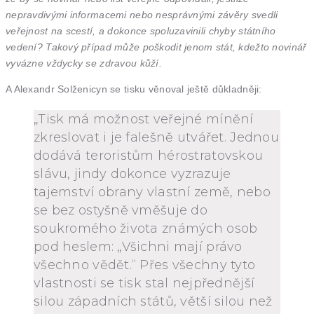
nepravdivými informacemi nebo nesprávnými závěry svedli
veřejnost na scestí, a dokonce spoluzavinili chyby státního
vedení? Takový případ může poškodit jenom stát, kdežto novinář
vyvázne vždycky se zdravou kůží.
A Alexandr Solženicyn se tisku věnoval ještě důkladněji:
„Tisk má možnost veřejné mínění
zkreslovat i je falešně utvářet. Jednou
dodává teroristům hérostratovskou
slávu, jindy dokonce vyzrazuje
tajemství obrany vlastní země, nebo
se bez ostyšně vměšuje do
soukromého života známých osob
pod heslem: „Všichni mají právo
všechno vědět.“ Přes všechny tyto
vlastnosti se tisk stal nejpřednější
silou západních států, větší silou než