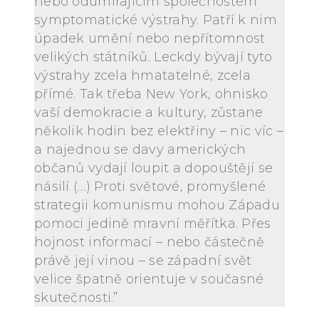
nebo odumírajícím společnostem
symptomatické výstrahy. Patří k nim
úpadek umění nebo nepřítomnost
velikých státníků. Leckdy bývají tyto
výstrahy zcela hmatatelné, zcela
přímé. Tak třeba New York, ohnisko
vaší demokracie a kultury, zůstane
několik hodin bez elektřiny – nic víc –
a najednou se davy amerických
občanů vydají loupit a dopouštějí se
násilí (…) Proti světové, promyšlené
strategii komunismu mohou Západu
pomoci jedině mravní měřítka. Přes
hojnost informací – nebo částečně
právě její vinou – se západní svět
velice špatně orientuje v současné
skutečnosti.”