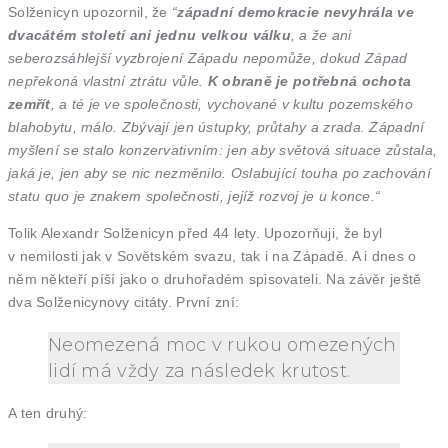
Solženicyn upozornil, že
“
západní demokracie nevyhrála ve
dvacátém století ani jednu velkou válku
, a že ani
seberozsáhlejší vyzbrojení Západu nepomůže, dokud Západ
nepřekoná vlastní ztrátu vůle.
K obraně je potřebná ochota
zemřít
, a té je ve společnosti, vychované v kultu pozemského
blahobytu, málo. Zbývají jen ústupky, průtahy a zrada.
Západní
myšlení se stalo konzervativním: jen aby světová situace zůstala,
jaká je, jen aby se nic nezměnilo. Oslabující touha po zachování
statu quo je znakem společnosti, jejíž rozvoj je u konce.“
Tolik Alexandr Solženicyn před 44 lety. Upozorňuji, že byl
v nemilosti jak v Sovětském svazu, tak i na Západě. A i dnes o
něm někteří píší jako o druhořadém spisovateli. Na závěr ještě
dva Solženicynovy citáty. První zní:
Neomezená moc v rukou omezených
lidí má vždy za následek krutost.
A ten druhý: