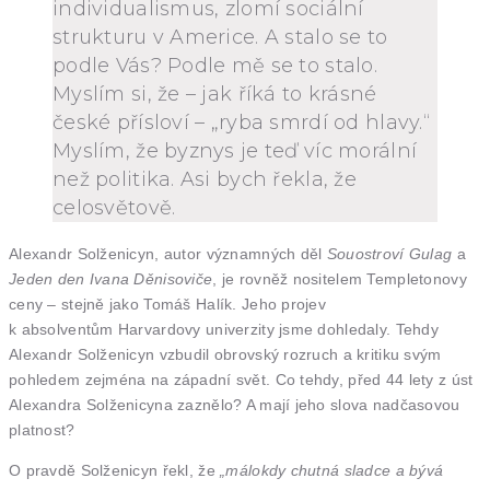
individualismus, zlomí sociální
strukturu v Americe. A stalo se to
podle Vás? Podle mě se to stalo.
Myslím si, že – jak říká to krásné
české přísloví – „ryba smrdí od hlavy.“
Myslím, že byznys je teď víc morální
než politika. Asi bych řekla, že
celosvětově.
Alexandr Solženicyn, autor významných děl
Souostroví Gulag
a
Jeden den Ivana Děnisoviče
, je rovněž nositelem Templetonovy
ceny – stejně jako Tomáš Halík. Jeho projev
k absolventům Harvardovy univerzity jsme dohledaly. Tehdy
Alexandr Solženicyn vzbudil obrovský rozruch a kritiku svým
pohledem zejména na západní svět. Co tehdy, před 44 lety z úst
Alexandra Solženicyna zaznělo? A mají jeho slova nadčasovou
platnost?
O pravdě Solženicyn řekl, že
„málokdy chutná sladce a bývá