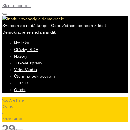
Skip to content
Svoboda se nedá koupit. Odpovědnost se nedá zdědit.
Demokracie se nedá nařídit.
Novinky
Otázky ISDE
Názory
Tiskové zprávy
Video/Audio
Čtení na pokračování
TOP 07
O nás
You Are Here:
Domů
/
Krize Západu
29