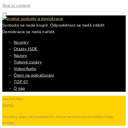
Skip to content
Svoboda se nedá koupit. Odpovědnost se nedá zdědit.
Demokracie se nedá nařídit.
Novinky
Otázky ISDE
Názory
Tiskové zprávy
Video/Audio
Čtení na pokračování
TOP 07
O nás
You Are Here:
Domů
/
Otevřený dopis ISDe poslancům Parlamentního shromáždění Rady
Evropy