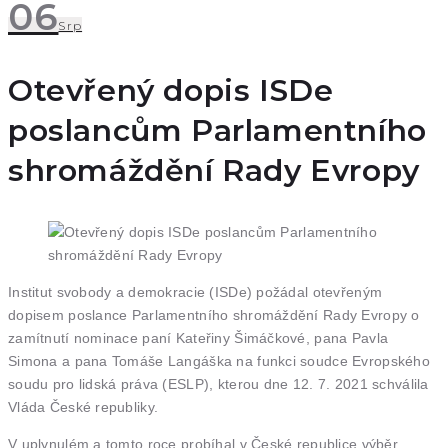
06
Srp
Otevřený dopis ISDe
poslancům Parlamentního
shromáždění Rady Evropy
Institut svobody a demokracie (ISDe) požádal otevřeným
dopisem poslance Parlamentního shromáždění Rady Evropy o
zamítnutí nominace paní Kateřiny Šimáčkové, pana Pavla
Simona a pana Tomáše Langáška na funkci soudce Evropského
soudu pro lidská práva (ESLP), kterou dne 12. 7. 2021 schválila
Vláda České republiky.
V uplynulém a tomto roce probíhal v České republice výběr