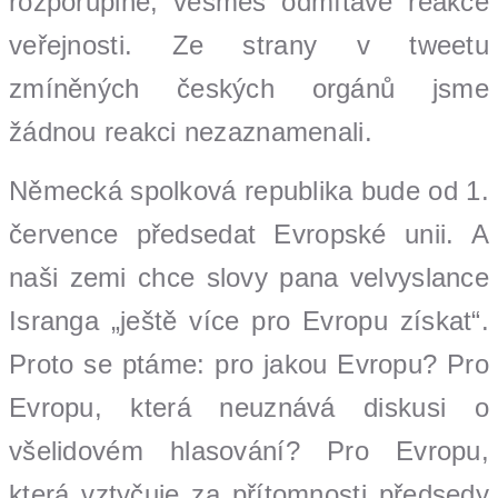
rozporuplné, vesměs odmítavé reakce
veřejnosti. Ze strany v tweetu
zmíněných českých orgánů jsme
žádnou reakci nezaznamenali.
Německá spolková republika bude od 1.
července předsedat Evropské unii. A
naši zemi chce slovy pana velvyslance
Isranga „ještě více pro Evropu získat“.
Proto se ptáme: pro jakou Evropu? Pro
Evropu, která neuznává diskusi o
všelidovém hlasování? Pro Evropu,
která vztyčuje za přítomnosti předsedy