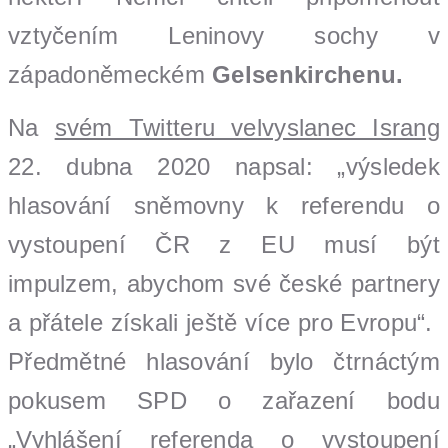
vztyčením Leninovy sochy v
západoněmeckém
Gelsenkirchenu
.
Na
svém Twitteru velvyslanec Israng
22. dubna 2020 napsal: „výsledek
hlasování sněmovny k referendu o
vystoupení ČR z EU musí být
impulzem, abychom své české partnery
a přátele získali ještě více pro Evropu“.
Předmětné hlasování bylo čtrnáctým
pokusem SPD o zařazení bodu
„Vyhlášení referenda o vystoupení