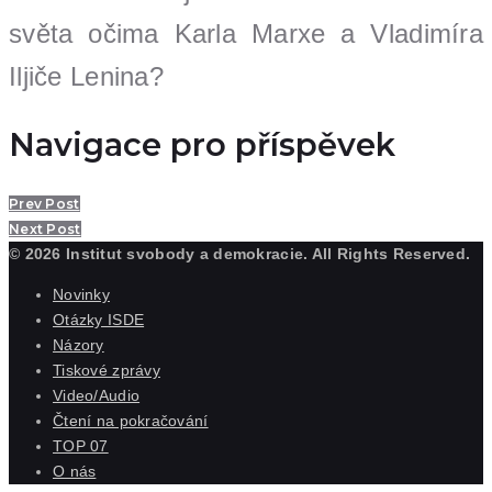
světa očima Karla Marxe a Vladimíra
Iljiče Lenina?
Navigace pro příspěvek
Prev Post
Next Post
© 2026 Institut svobody a demokracie. All Rights Reserved.
Novinky
Otázky ISDE
Názory
Tiskové zprávy
Video/Audio
Čtení na pokračování
TOP 07
O nás