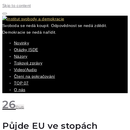
Skip to content
Svoboda se nedá koupit. Odpovědnost se nedá zdědit.
Demokracie se nedá nařídit.
Novinky
Otázky ISDE
Názory
Tiskové zprávy
Video/Audio
Čtení na pokračování
TOP 07
O nás
26
Dub
Půjde EU ve stopách