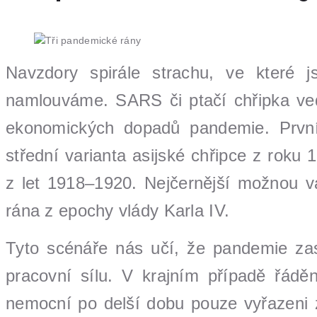
Navzdory spirále strachu, ve které j
namlouváme. SARS či ptačí chřipka v
ekonomických dopadů pandemie. První
střední varianta asijské chřipce z roku
z let 1918–1920. Nejčernější možnou va
rána z epochy vlády Karla IV.
Tyto scénáře nás učí, že pandemie za
pracovní sílu. V krajním případě řáděn
nemocní po delší dobu pouze vyřazeni z