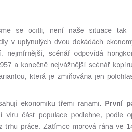
sme se ocitli, není naše situace tak b
edly v uplynulých dvou dekádách ekono
, nejmírnější, scénář odpovídá hongko
 1957 a konečně nejvážnější scénář kopír
riantou, která je zmiňována jen polohl
sahují ekonomiku třemi ranami.
První p
í viru část populace podlehne, podle op
 trhu práce. Zatímco morová rána ve 14