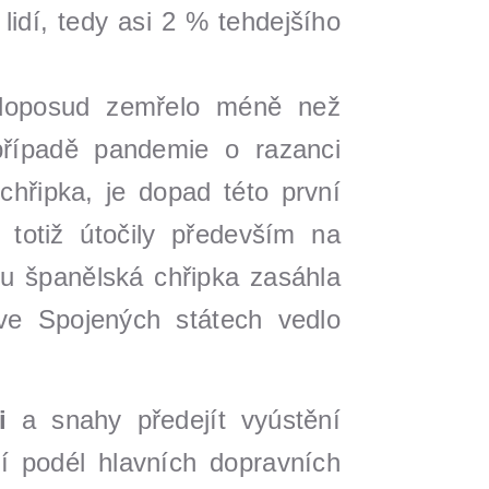
idí, tedy asi 2 % tehdejšího
 doposud zemřelo méně než
případě pandemie o razanci
chřipka, je dopad této první
otiž útočily především na
mu španělská chřipka zasáhla
ve Spojených státech vedlo
i
a snahy předejít vyústění
jí podél hlavních dopravních