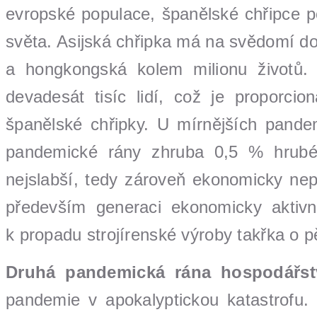
evropské populace, španělské chřipce po
světa. Asijská chřipka má na svědomí do
a hongkongská kolem milionu životů
devadesát tisíc lidí, což je proporc
španělské chřipky. U mírnějších pandem
pandemické rány zhruba 0,5 % hrubéh
nejslabší, tedy zároveň ekonomicky nep
především generaci ekonomicky aktiv
k propadu strojírenské výroby takřka o p
Druhá pandemická rána hospodářstv
pandemie v apokalyptickou katastrofu. 