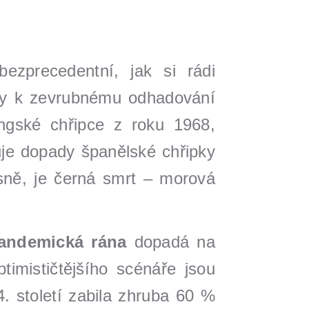
ezprecedentní, jak si rádi
my k zevrubnému odhadování
ngské chřipce z roku 1968,
uje dopady španělské chřipky
asně, je černá smrt – morová
andemická rána
dopadá na
timističtějšího scénáře jsou
. století zabila zhruba 60 %