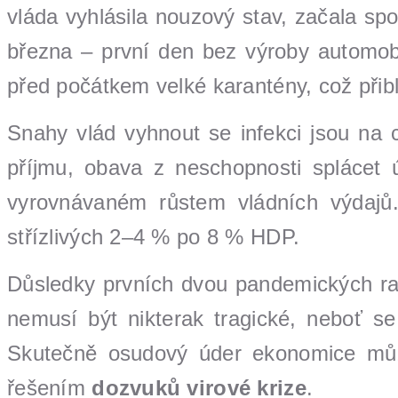
vláda vyhlásila nouzový stav, začala sp
března – první den bez výroby automob
před počátkem velké karantény, což při
Snahy vlád vyhnout se infekci jsou na 
příjmu, obava z neschopnosti splácet ú
vyrovnávaném růstem vládních výdajů
střízlivých 2–4 % po 8 % HDP.
Důsledky prvních dvou pandemických ra
nemusí být nikterak tragické, neboť s
Skutečně osudový úder ekonomice mů
řešením
dozvuků virové krize
.