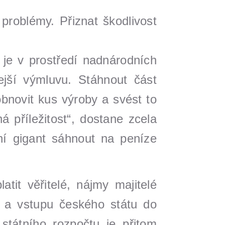
problémy. Přiznat škodlivost
 je v prostředí nadnárodních
lejší výmluvu. Stáhnout část
bnovit kus výroby a svést to
 příležitost“, dostane zcela
í gigant sáhnout na peníze
tit věřitelé, nájmy majitelé
 a vstupu českého státu do
státního rozpočtu je přitom