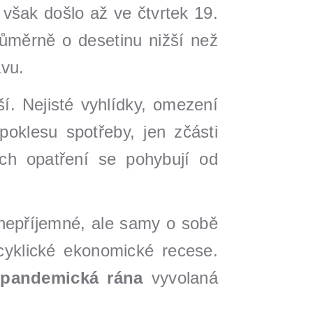
 však došlo až ve čtvrtek 19.
ůměrně o desetinu nižší než
vu.
í. Nejisté vyhlídky, omezení
poklesu spotřeby, jen zčásti
ch opatření se pohybují od
nepříjemné, ale samy o sobě
cyklické ekonomické recese.
,
pandemická rána
vyvolaná