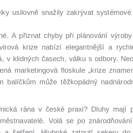
y usilovně snažily zakrývat systémové 
é. A přiznat chyby při plánování výroby
irová krize nabízí elegantnější a rych
v klidných časech, válku s odbory. Neo
ená marketingová floskule „krize znamená
ým balíčkům může těžkopádný nadnárodn
mická rána v české praxi? Dluhy mají pla
městnavatelé. Volá se po znárodňování
h a šetření. Hluboké zatnutí sekery do 