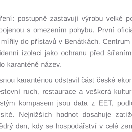
ření: postupně zastavují výrobu velké po
spojenou s omezením pohybu. První ofici
4 mířily do přístavů v Benátkách. Centrum
etidenní izolaci jako ochranu před šířen
alo karanténě název.
snou karanténou odstavil část české ekon
stovní ruch, restaurace a veškerá kultur
stým kompasem jsou data z EET, podle k
 sítě. Nejnižších hodnot dosahuje zatíž
tědrý den, kdy se hospodářství v celé zem