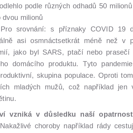
dlehlo podle různých odhadů 50 milionů l
 dvou milionů
. Pro srovnání: s příznaky COVID 19
ionálně asi osmnáctsetkrát méně než v 
ií, jako byl SARS, ptačí nebo prasečí 
o domácího produktu. Tyto pandemie t
roduktivní, skupina populace. Oproti to
ních mladých mužů, což například jen 
ětinu.
í vzniká v důsledku naší opatrnost
Nakažlivé choroby například rády cestu