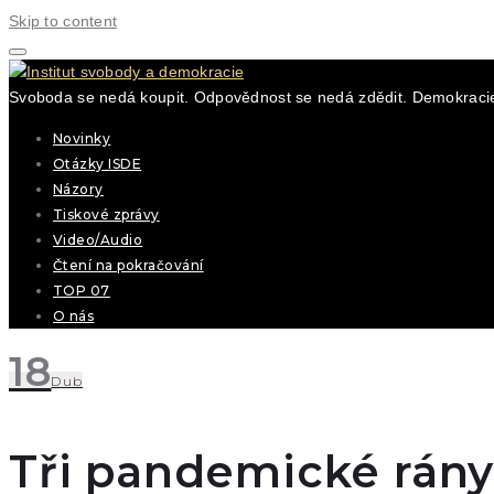
Skip to content
Svoboda se nedá koupit. Odpovědnost se nedá zdědit. Demokracie
Novinky
Otázky ISDE
Názory
Tiskové zprávy
Video/Audio
Čtení na pokračování
TOP 07
O nás
18
Dub
Tři pandemické rán