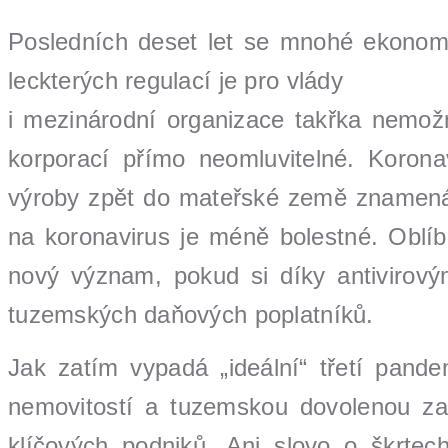
Posledních deset let se mnohé ekonomik
leckterých regulací je pro vlády
i mezinárodní organizace takřka nemožn
korporací přímo neomluvitelné. Koronav
výroby zpět do mateřské země znamená, 
na koronavirus je méně bolestné. Oblíb
nový význam, pokud si díky antivirov
tuzemských daňových poplatníků.
Jak zatím vypadá „ideální“ třetí pande
nemovitostí a tuzemskou dovolenou za
klíčových podniků. Ani slovo o škrtec