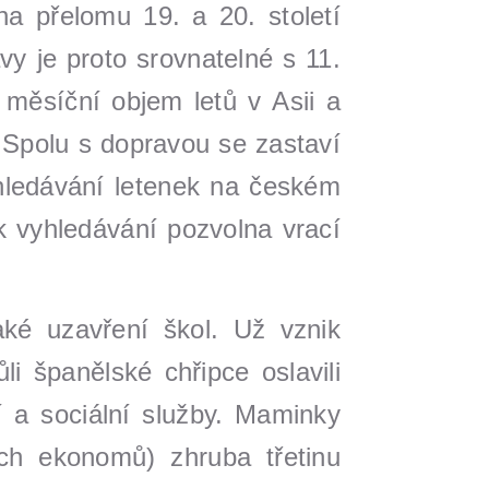
na přelomu 19. a 20. století
vy je proto srovnatelné s 11.
měsíční objem letů v Asii a
 Spolu s dopravou se zastaví
yhledávání letenek na českém
k vyhledávání pozvolna vrací
aké uzavření škol. Už vznik
i španělské chřipce oslavili
 a sociální služby. Maminky
ých ekonomů) zhruba třetinu