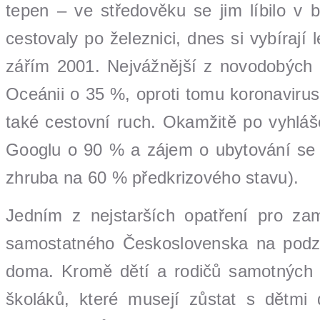
tepen – ve středověku se jim líbilo v b
cestovaly po železnici, dnes si vybírají
zářím 2001. Nejvážnější z novodobých 
Oceánii o 35 %, oproti tomu koronaviru
také cestovní ruch. Okamžitě po vyhláš
Googlu o 90 % a zájem o ubytování se p
zhruba na 60 % předkrizového stavu).
Jedním z nejstarších opatření pro zam
samostatného Československa na podzim 
doma. Kromě dětí a rodičů samotných t
školáků, které musejí zůstat s dětmi 