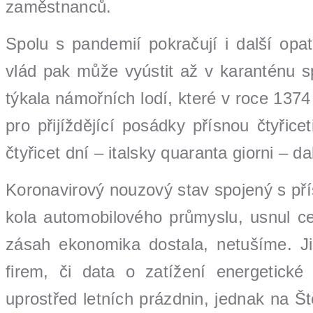
zaměstnanců.
Spolu s pandemií pokračují i další opat
vlád pak může vyústit až v karanténu 
týkala námořních lodí, které v roce 137
pro přijíždějící posádky přísnou čtyřic
čtyřicet dní – italsky quaranta giorni – d
Koronavirový nouzový stav spojený s pří
kola automobilového průmyslu, usnul ce
zásah ekonomika dostala, netušíme. Ji
firem, či data o zatížení energetické
uprostřed letních prázdnin, jednak na Š