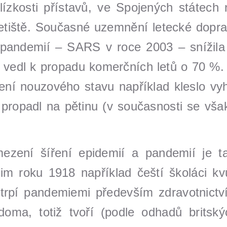
lízkosti přístavů, ve Spojených státech 
 letiště. Současné uzemnění letecké dopra
pandemií – SARS v roce 2003 – snížila 
s vedl k propadu komerčních letů o 70 %.
ení nouzového stavu například kleslo v
ropadl na pětinu (v současnosti se vša
ezení šíření epidemií a pandemií je t
roku 1918 například čeští školáci kvůl
rpí pandemiemi především zdravotnictví
doma, totiž tvoří (podle odhadů britsk