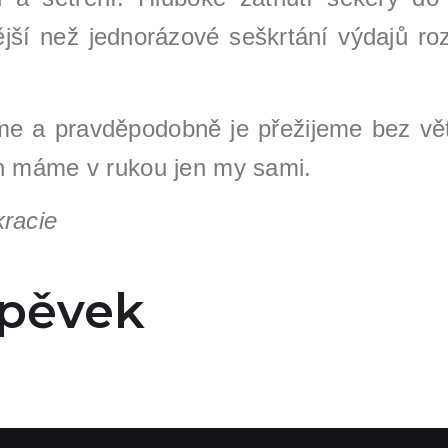
ší než jednorázové seškrtání výdajů ro
 a pravděpodobně je přežijeme bez větší
ěh máme v rukou jen my sami.
kracie
spěvek