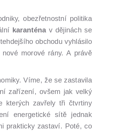
dniky, obezřetnostní politika
ální
karanténa
v dějinách se
 tehdejšího obchodu vyhlásilo
ím nové morové rány. A právě
omiky. Víme, že se zastavila
ní zařízení, ovšem jak velký
terých zavřely tři čtvrtiny
ení energetické sítě jednak
i prakticky zastaví. Poté, co