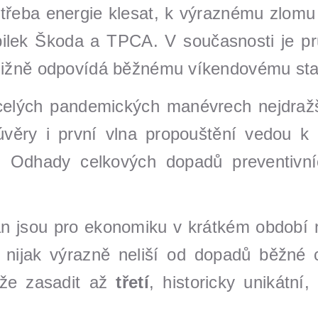
otřeba energie klesat, k výraznému zlomu
ilek Škoda a TPCA. V současnosti je pr
bližně odpovídá běžnému víkendovému sta
celých pandemických manévrech nejdražš
věry i první vlna propouštění vedou k 
. Odhady celkových dopadů preventivní
n jsou pro ekonomiku v krátkém období 
e nijak výrazně neliší od dopadů běžné 
že zasadit až
třetí
, historicky unikátní