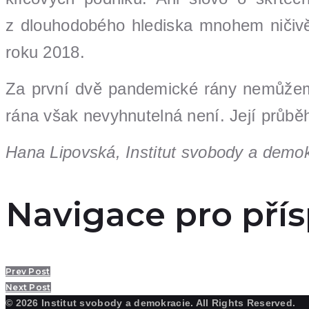
z dlouhodobého hlediska mnohem ničivěj
roku 2018.
Za první dvě pandemické rány nemůžeme
rána však nevyhnutelná není. Její průb
Hana Lipovská, Institut svobody a demo
Navigace pro pří
Prev Post
Next Post
© 2026 Institut svobody a demokracie. All Rights Reserved.