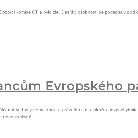
Dozorčí komise ČT a bylo zle. Desítky osobností se podepsaly pod ot
lancům Evropského p
základní hodnoty demokracie a právního státu jakožto nezpochybnite
 europoslankyně…