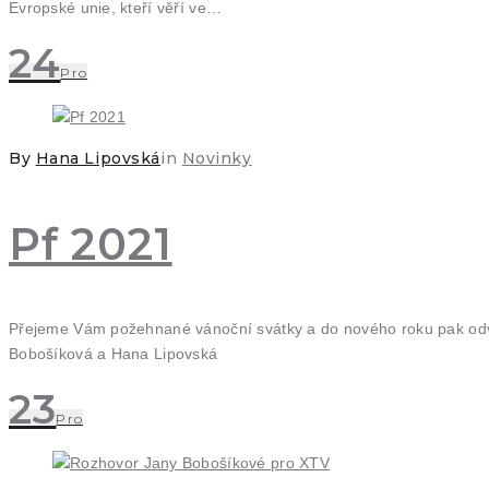
Evropské unie, kteří věří ve…
24
Pro
By
Hana Lipovská
in
Novinky
Pf 2021
Přejeme Vám požehnané vánoční svátky a do nového roku pak odvahu
Bobošíková a Hana Lipovská
23
Pro