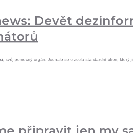
e news: Devět dezinfo
nátorů
i, svůj pomocný orgán. Jednalo se o zcela standardní úkon, který j
e připravit jen my s