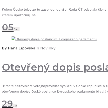
Kolem České televize to zase jednou vře. Rada ČT odvolala členy 
kterém upozorňují na…
05
Pro
By
Hana Lipovská
in
Novinky
Otevřený dopis pos
“Braňte nezávislost veřejnoprávního vysílání v České republice a 
otevřeném dopise české poslance Evropského parlamentu bývalá
29
Lis