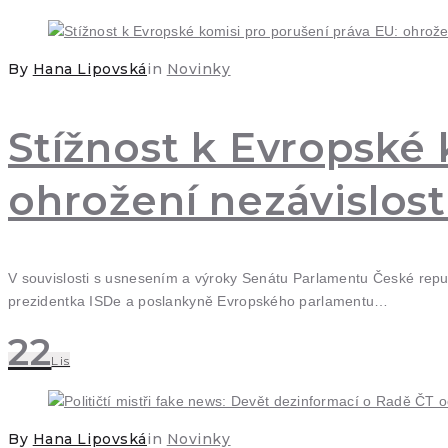
By
Hana Lipovská
in
Novinky
Stížnost k Evropské 
ohrožení nezávislost
V souvislosti s usnesením a výroky Senátu Parlamentu České repub
prezidentka ISDe a poslankyně Evropského parlamentu…
22
Lis
By
Hana Lipovská
in
Novinky