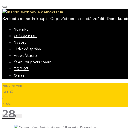
Svoboda se nedá koupit. Odpovědnost se nedá zdědit. Demokracie
Novinky
Otázky ISDE
Názory
Tiskové zprávy
Video/Audio
Čtení na pokračování
TOP 07
O nás
You Are Here:
Domů
/
2020
28
Pro