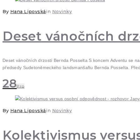
By
Hana Lipovská
in
Novinky
Deset vánočních drz
Deset vánočních drzostí Bernda Posselta S koncem Adventu se na
předsedy Sudetoněmeckého landsmanšaftu Bernda Posselta. Př
28
Pro
By
Hana Lipovská
in
Novinky
Kolektivismus versu