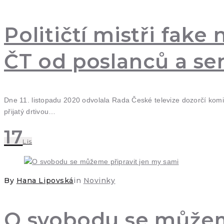
Političtí mistři fak
ČT od poslanců a se
Dne 11. listopadu 2020 odvolala Rada České televize dozorčí komis
přijatý drtivou…
17
Lis
By
Hana Lipovská
in
Novinky
O svobodu se můžem