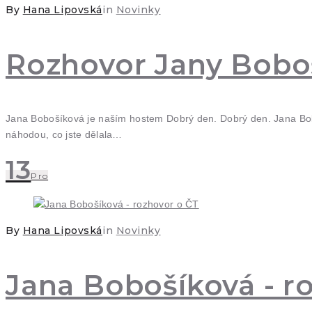
By
Hana Lipovská
in
Novinky
Rozhovor Jany Bobo
Jana Bobošíková je naším hostem Dobrý den. Dobrý den. Jana Bob
náhodou, co jste dělala…
13
Pro
By
Hana Lipovská
in
Novinky
Jana Bobošíková - r