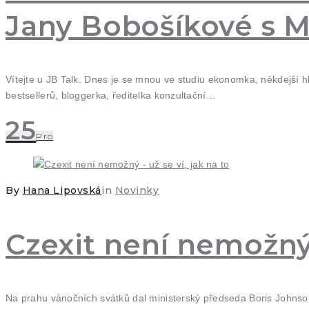
Jany Bobošíkové s M
Vítejte u JB Talk. Dnes je se mnou ve studiu ekonomka, někdejší h
bestsellerů, bloggerka, ředitelka konzultační…
25
Pro
By
Hana Lipovská
in
Novinky
Czexit není nemožný -
Na prahu vánočních svátků dal ministerský předseda Boris Johns