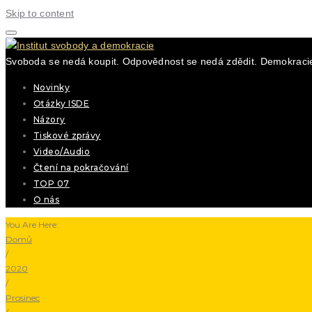
Skip to content
Svoboda se nedá koupit. Odpovědnost se nedá zdědit. Demokracie
Novinky
Otázky ISDE
Názory
Tiskové zprávy
Video/Audio
Čtení na pokračování
TOP 07
O nás
You Are Here:
Domů
/
2020
/
Prosinec