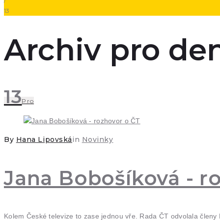
/
13
Archiv pro den:
13
Pro
By
Hana Lipovská
in
Novinky
Jana Bobošíková - r
Kolem České televize to zase jednou vře. Rada ČT odvolala členy 