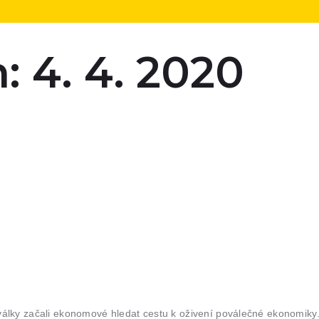
: 4. 4. 2020
lky začali ekonomové hledat cestu k oživení poválečné ekonomiky. N