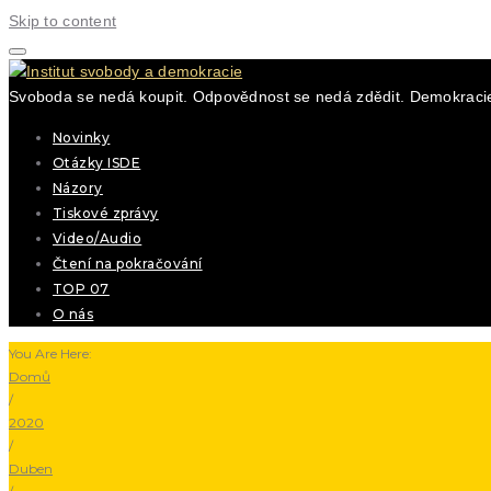
Skip to content
Svoboda se nedá koupit. Odpovědnost se nedá zdědit. Demokracie
Novinky
Otázky ISDE
Názory
Tiskové zprávy
Video/Audio
Čtení na pokračování
TOP 07
O nás
You Are Here:
Domů
/
2020
/
Duben