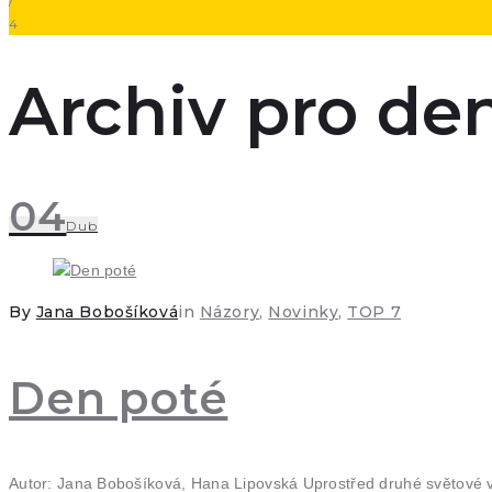
/
4
Archiv pro den
04
Dub
By
Jana Bobošíková
in
Názory
,
Novinky
,
TOP 7
Den poté
Autor: Jana Bobošíková, Hana Lipovská Uprostřed druhé světové vá