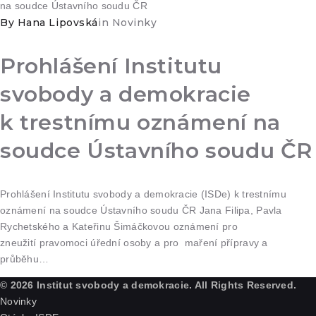
By
Hana Lipovská
in
Novinky
Prohlášení Institutu
svobody a demokracie
k trestnímu oznámení na
soudce Ústavního soudu ČR
Prohlášení Institutu svobody a demokracie (ISDe) k trestnímu
oznámení na soudce Ústavního soudu ČR Jana Filipa, Pavla
Rychetského a Kateřinu Šimáčkovou oznámení pro
zneužití pravomoci úřední osoby a pro maření přípravy a
průběhu…
© 2026 Institut svobody a demokracie. All Rights Reserved.
Novinky