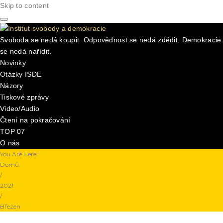
Skip to content
Svoboda se nedá koupit. Odpovědnost se nedá zdědit. Demokracie
se nedá nařídit.
Novinky
Otázky ISDE
Názory
Tiskové zprávy
Video/Audio
Čtení na pokračování
TOP 07
O nás
You Are Here:
Domů
/
2021
/
Březen