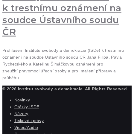
k trestnímu oznámení na
soudce Ústavního soudu
ČR
Prohlášení Institutu svobody a demokracie (ISDe) k trestnímu
oznámení na soudce Ústavního soudu ČR Jana Filipa, Pavla
Rychetského a Kateřinu Šimáčkovou oznámení pro
zneužití pravomoci úřední osoby a pro maření přípravy a
průběhu…
© 2026 Institut svobody a demokracie. All Rights Reserved.
Novinky
Otázky ISDE
Názory
Tiskové zprávy
Video/Audio