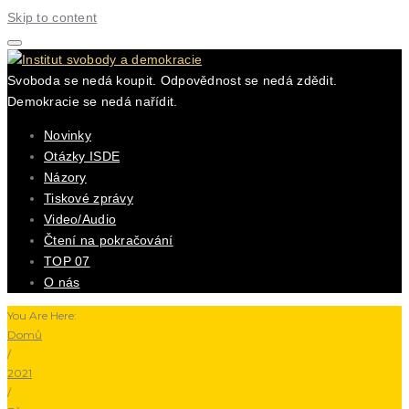
Skip to content
Svoboda se nedá koupit. Odpovědnost se nedá zdědit.
Demokracie se nedá nařídit.
Novinky
Otázky ISDE
Názory
Tiskové zprávy
Video/Audio
Čtení na pokračování
TOP 07
O nás
You Are Here:
Domů
/
2021
/