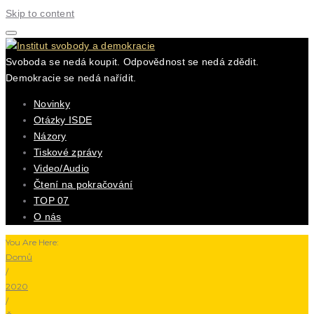
Skip to content
Svoboda se nedá koupit. Odpovědnost se nedá zdědit.
Demokracie se nedá nařídit.
Novinky
Otázky ISDE
Názory
Tiskové zprávy
Video/Audio
Čtení na pokračování
TOP 07
O nás
You Are Here:
Domů
/
2020
/