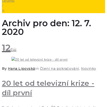
Červenec
/
12
Archiv pro den: 12. 7.
2020
12
Čvc
By
Hana Lipovská
in
Čtení na pokračování
,
Novinky
20 let od televizní krize -
díl první